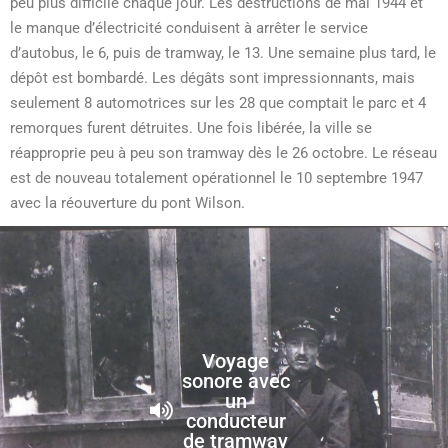
peu plus difficile chaque jour. Les destructions de mai 1944 et
le manque d’électricité conduisent à arrêter le service
d’autobus, le 6, puis de tramway, le 13. Une semaine plus tard, le
dépôt est bombardé. Les dégâts sont impressionnants, mais
seulement 8 automotrices sur les 28 que comptait le parc et 4
remorques furent détruites. Une fois libérée, la ville se
réapproprie peu à peu son tramway dès le 26 octobre. Le réseau
est de nouveau totalement opérationnel le 10 septembre 1947
avec la réouverture du pont Wilson.
Voyage
sonore avec
un
conducteur
de tramway