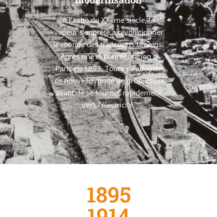
A l’aube du XXème siècle, la
vapeur s’apprête à révolutionner
le monde des transports urbains.
Après une expérimentation à
Paris en 1893, Tours va adopter
ce nouveau mode de propulsion
avant de se tourner rapidement
vers l’électricité.
1895
1914