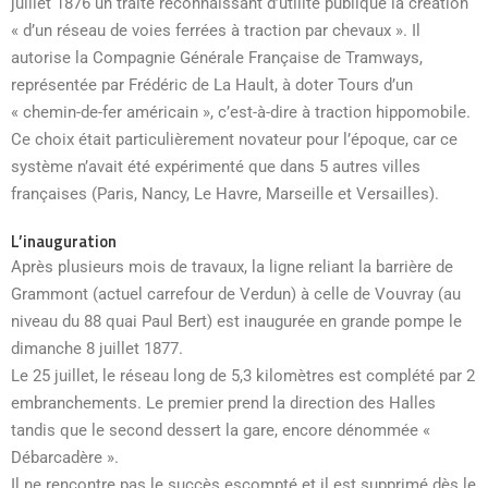
juillet 1876 un traité reconnaissant d’utilité publique la création
« d’un réseau de voies ferrées à traction par chevaux ». Il
autorise la Compagnie Générale Française de Tramways,
représentée par Frédéric de La Hault, à doter Tours d’un
« chemin-de-fer américain », c’est-à-dire à traction hippomobile.
Ce choix était particulièrement novateur pour l’époque, car ce
système n’avait été expérimenté que dans 5 autres villes
françaises (Paris, Nancy, Le Havre, Marseille et Versailles).
L’inauguration
Après plusieurs mois de travaux, la ligne reliant la barrière de
Grammont (actuel carrefour de Verdun) à celle de Vouvray (au
niveau du 88 quai Paul Bert) est inaugurée en grande pompe le
dimanche 8 juillet 1877.
Le 25 juillet, le réseau long de 5,3 kilomètres est complété par 2
embranchements. Le premier prend la direction des Halles
tandis que le second dessert la gare, encore dénommée «
Débarcadère ».
Il ne rencontre pas le succès escompté et il est supprimé dès le