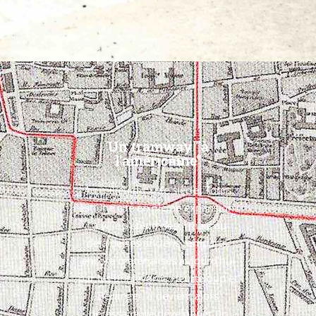
Un tramway "à
l'américaine"
Au milieu du XIXe siècle, Tours
est une cité en pleine expansion.
La ville s’étend désormais au-
delà de ses anciens remparts,
encore matérialisés aujourd’hui
par les boulevards Heurteloup et
Béranger. Il devient alors
nécessaire de développer un