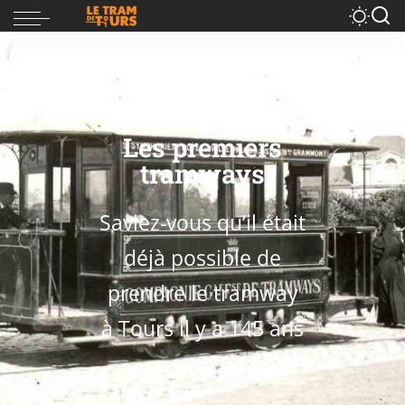
Les premiers
tramways
Saviez-vous qu’il était
déjà possible de
prendre le tramway
à Tours il y a 145 ans
?