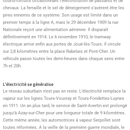
courts-circuits occasionnant l’électrocution de passants et de
chevaux. La ferraille et le sel de déneigement s’avèrent être les
pires ennemis de ce système. Son usage est limité dans un
premier temps à la ligne A, mais le 29 décembre 1909 la rue
Nationale reçoit une alimentation aérienne. Il disparaît
définitivement en 1914. Le 6 novembre 1910, le tramway
électrique arrive enfin aux portes de Joué-lès-Tours. Il circule
sur 2,8 kilomètres entre la place Rabelais et Pont-Cher. Un
véhicule passe toutes les demi-heures dans chaque sens entre
7h et 20h.
L’électricité se généralise
Le réseau suburbain n’est pas en reste. L’électricité remplace la
vapeur sur les lignes Tours-Vouvray et Tours-Fondettes-Luynes
en 1911. Un an plus tard, le service de Saint-Avertin est prolongé
jusqu’à Azay-sur-Cher pour une longueur totale de 9 kilomètres.
Cette même année, les automotrices à vapeur Serpollet sont
toutes réformées. A la veille de la première guerre mondiale, le