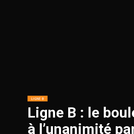
LIGNE B
Ligne B : le bou
à l’unanimité pa