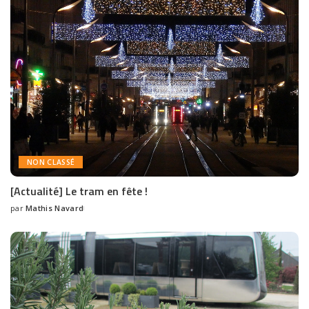
NON CLASSÉ
[Actualité] Le tram en fête !
par
Mathis Navard