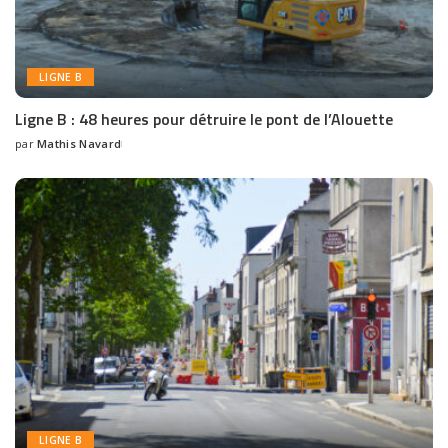
LIGNE B
Ligne B : 48 heures pour détruire le pont de l’Alouette
par
Mathis Navard
LIGNE B