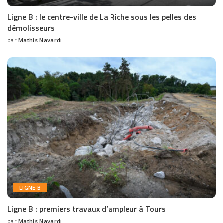
Ligne B : le centre-ville de La Riche sous les pelles des
démolisseurs
par
Mathis Navard
LIGNE B
Ligne B : premiers travaux d’ampleur à Tours
par
Mathis Navard