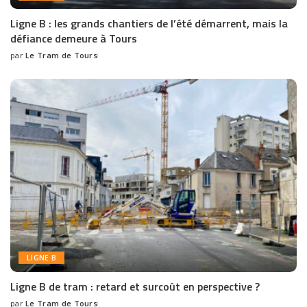
Ligne B : les grands chantiers de l’été démarrent, mais la
défiance demeure à Tours
par
Le Tram de Tours
LIGNE B
Ligne B de tram : retard et surcoût en perspective ?
par
Le Tram de Tours