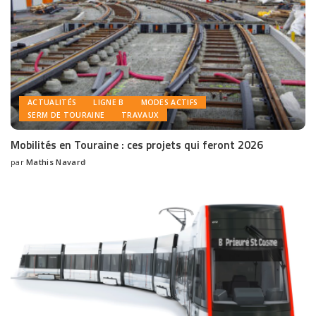
ACTUALITÉS
LIGNE B
MODES ACTIFS
SERM DE TOURAINE
TRAVAUX
Mobilités en Touraine : ces projets qui feront 2026
par
Mathis Navard