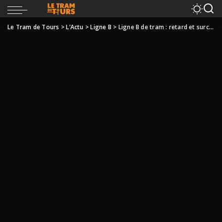
Le Tram de Tours
>
L’Actu
>
Ligne B
>
Ligne B de tram : retard et surcoût en perspective ?