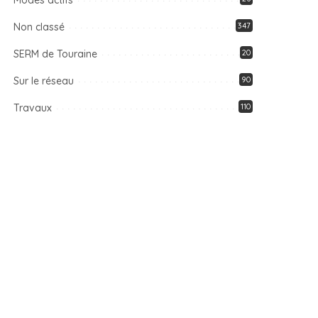
Modes actifs
Non classé
347
SERM de Touraine
20
Sur le réseau
90
Travaux
110