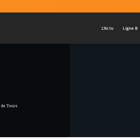
L’Actu
Ligne B
e de Tours