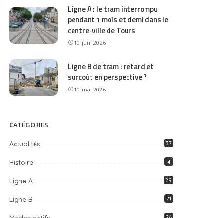
Ligne A : le tram interrompu
pendant 1 mois et demi dans le
centre-ville de Tours
10 juin 2026
Ligne B de tram : retard et
surcoût en perspective ?
10 mai 2026
CATÉGORIES
Actualités
37
Histoire
4
Ligne A
29
Ligne B
71
26