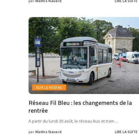
par
Mathis Navard
LIRE LA SUITE
SUR LE RÉSEAU
Réseau Fil Bleu : les changements de la
rentrée
A partir du lundi 30 août, le réseau bus et tram
...
par
Mathis Navard
LIRE LA SUITE