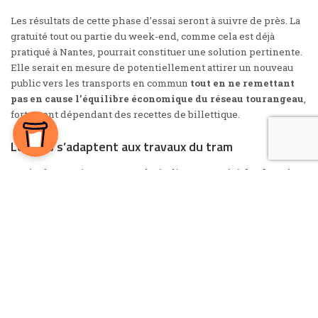
Les résultats de cette phase d’essai seront à suivre de près. La
gratuité tout ou partie du week-end,
comme cela est déjà
pratiqué à Nantes
, pourrait constituer une solution pertinente.
Elle serait en mesure de potentiellement attirer un nouveau
public vers les transports en commun
tout en ne remettant
pas en cause l’équilibre économique du réseau tourangeau
,
fortement dépendant des recettes de billettique.
Les bus s’adaptent aux travaux du tram
Après de premiers travaux plutôt discrets cet été
,
le chantier
de la 2e ligne de tramway va progressivement monter en
puissance
dans les jours et semaines à venir. Cela n’est pas
sans conséquence sur le réseau Fil Bleu qui va connaître des
ajustements progressifs.