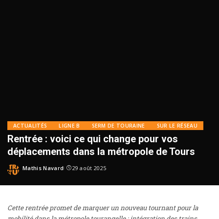
ACTUALITÉS
LIGNE B
SERM DE TOURAINE
SUR LE RÉSEAU
Rentrée : voici ce qui change pour vos
déplacements dans la métropole de Tours
Mathis Navard
29 août 2025
Cette rentrée promet de marquer un nouveau tournant pour la
mobilité dans la métropole tourangelle : intégration des trains