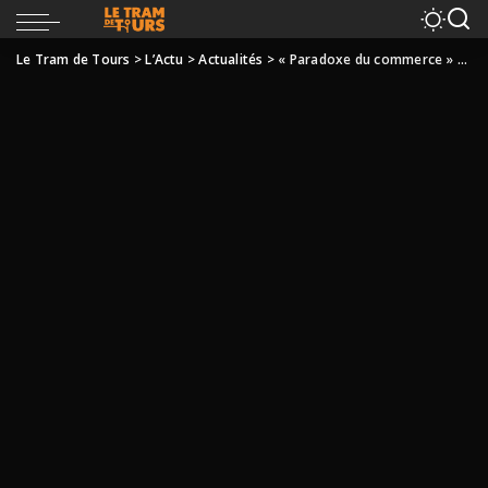
Le Tram de Tours
>
L’Actu
>
Actualités
>
« Paradoxe du commerce » à Tours : faut-il plus ou moins de voitures en ville ?