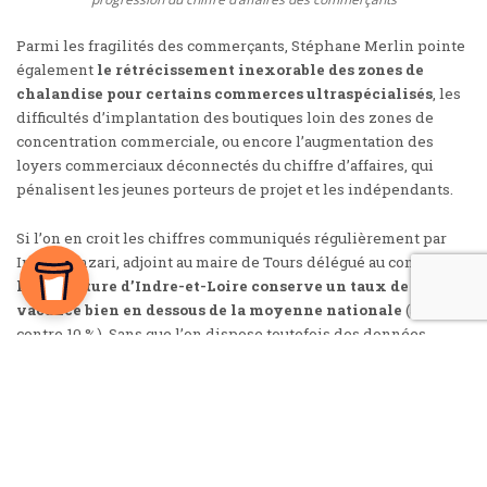
Parmi les fragilités des commerçants, Stéphane Merlin pointe
également
le rétrécissement inexorable des zones de
chalandise pour certains commerces ultraspécialisés
, les
difficultés d’implantation des boutiques loin des zones de
concentration commerciale, ou encore l’augmentation des
loyers commerciaux déconnectés du chiffre d’affaires, qui
pénalisent les jeunes porteurs de projet et les indépendants.
Si l’on en croit
les chiffres communiqués régulièrement par
Iman Manzari
, adjoint au maire de Tours délégué au commerce,
la préfecture d’Indre-et-Loire conserve un taux de
vacance bien en dessous de la moyenne nationale
(5-6 %
contre 10 %). Sans que l’on dispose toutefois des données
suffisantes pour prendre cette affirmation au pied de la lettre.
Même si certaines vitrines souffrent de la succession de
faillites dans le textile (Camaïeu, Minelli, Pimkie…), c’est dans
les galeries marchandes que la progression de la vacance reste
spectaculaire, comme dans la galerie Nationale ou celle de
l’Orangerie.