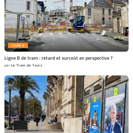
LIGNE B
Ligne B de tram : retard et surcoût en perspective ?
par
Le Tram de Tours