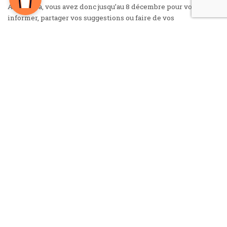
Avant cela, vous avez donc jusqu’au 8 décembre pour vous
informer, partager vos suggestions ou faire de vos
questionnements concernant tout ou partie du projet.
Un site
internet dédié
a été mis en ligne. Il y est possible de rédiger
un avis et de répondre à un questionnaire.
Si vous préférez échanger directement avec les maîtres
d’ouvrage,
une permanence sera organisée le matin du 24
novembre
lors de la fête de la biodiversité à Fondettes. Elle
sera suivie d’une réunion publique au siège de Tours
Métropole Val de Loire le 4 décembre de 18h à 20h.