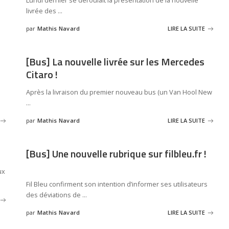
Lundi dernier se déroulait la présentation de la nouvelle
livrée des
...
par
Mathis Navard
LIRE LA SUITE
[Bus] La nouvelle livrée sur les Mercedes
Citaro !
Après la livraison du premier nouveau bus (un Van Hool New
...
par
Mathis Navard
LIRE LA SUITE
[Bus] Une nouvelle rubrique sur filbleu.fr !
ux
Fil Bleu confirment son intention d’informer ses utilisateurs
des déviations de
...
par
Mathis Navard
LIRE LA SUITE