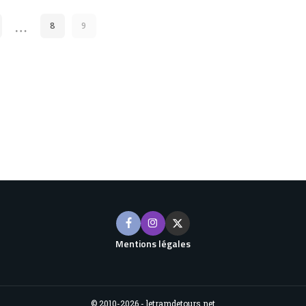
…
8
9
Mentions légales
© 2010-2026 - letramdetours.net