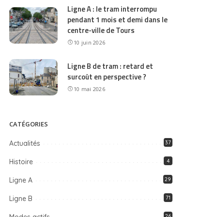
Ligne A : le tram interrompu
pendant 1 mois et demi dans le
centre-ville de Tours
10 juin 2026
Ligne B de tram : retard et
surcoût en perspective ?
10 mai 2026
CATÉGORIES
Actualités
37
Histoire
4
Ligne A
29
Ligne B
71
26