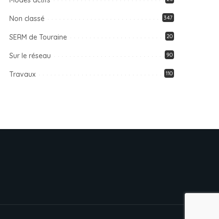
Modes actifs
Non classé
347
SERM de Touraine
20
Sur le réseau
90
Travaux
110