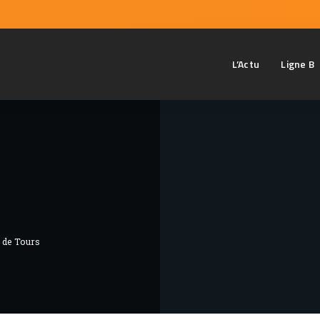
L’Actu
Ligne B
e de Tours