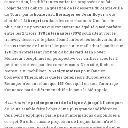
concertation, les différentes variantes proposées ont fait
l’objet de vifs débats. La question de la desserte du centre-ville
de Tours, par le
boulevard Béranger ou Jean Royer
, a été
abordée à
348 reprises
dans les contributions. Une fois de
plus, nous ne pouvons que constater une égalité quasi parfaite
entre les 2 tracés.
178 internautes (30%)
souhaitent voir le
tramway desservir le place Jean Jaurès et les boulevards, dont
9 sous réserve de limiter l’impact sur le mail arboré, tandis que
170 (28%)
préfèrent l’option du boulevard Jean Royer.
Monsieur Joseph met en perspective ces chiffres avec les 2
pétitions initiées par des commerçants. D’un côté,
Richard
Moreau
a su mobiliser
1963 signataires
pour l’ancien
boulevard Thiers, alors que les défenseurs du boulevard
Béranger n’en ont réuni que
155
. Quoi qu’il en soit, l’arbitrage
s’annonce particulièrement difficile pour la Métropole.
A contrario
, le
prolongement de la ligne A jusqu’à l’aéroport
de Tours semble faire l’objet d’une plus grande indifférence.
Cela peut s’expliquer par le peu d’informations disponibles à
ce sujet. En effet, aucune projection de fréquentation n’a été
proposée et son insertion dans un programme urbain de plus