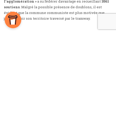
l’agglomération »
a su fédérer davantage en recueillant
3561
soutiens
. Malgré la possible présence de doublons, il est
évident que la commune communiste est plus motivée que
jamais à voir son territoire traversé par le tramway.
La desserte de Trousseau privilégiée
La desserte de l’hôpital Trousseau
de Chambray-lès-Tours laisse quant à elle peu de place au
doute. Le CHRU a su fortement mobiliser ses employés en
allant jusqu’à mettre en place une pétition qui a rassemblé
1532
signataires
pour un passage de la ligne B dans l’enceinte
hospitalière en lieu et place d’un trajet en ligne droite sur
l’avenue de la République. Une situation qui se répète dans les
contributions, puisque 74 plaident pour cette option alors que
seulement 17 y sont opposés.
Bien qu’encore préliminaire, ce premier bilan démontre à quel
point la future ligne de tramway est encore
sujette à de