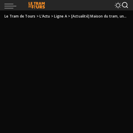
Le Tram de Tours
>
L’Actu
>
Ligne A
>
[Actualité] Maison du tram, une page se tourne …