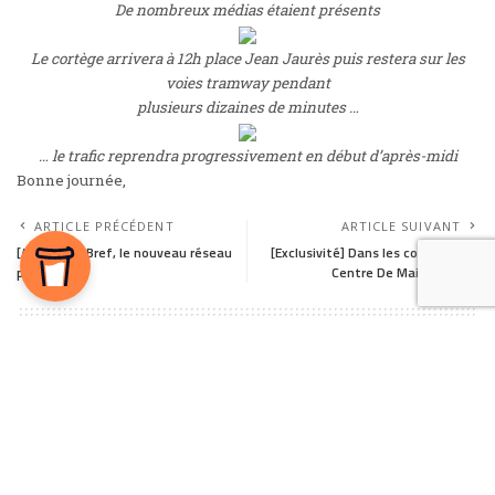
De nombreux médias étaient présents
Le cortège arrivera à 12h place Jean Jaurès puis restera sur les
voies tramway pendant
plusieurs dizaines de minutes …
… le trafic reprendra progressivement en début d’après-midi
Bonne journée,
ARTICLE PRÉCÉDENT
ARTICLE SUIVANT
[Actualité] Bref, le nouveau réseau
[Exclusivité] Dans les coulisses du
parodié
Centre De Maintenance
Laissez un commentaire
Votre adresse e-mail ne sera pas publiée.
Les champs obligatoires sont
indiqués avec
*