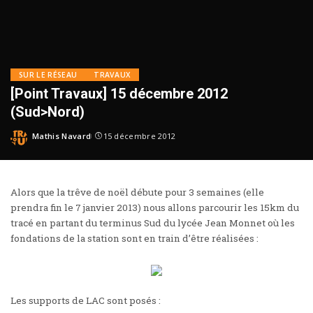
SUR LE RÉSEAU
TRAVAUX
[Point Travaux] 15 décembre 2012
(Sud>Nord)
Mathis Navard
15 décembre 2012
Alors que la trêve de noël débute pour 3 semaines (elle
prendra fin le 7 janvier 2013) nous allons parcourir les 15km du
tracé en partant du terminus Sud du lycée Jean Monnet où les
fondations de la station sont en train d’être réalisées :
Les supports de LAC sont posés :