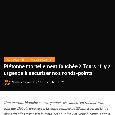
ACTUALITÉS
MODES ACTIFS
Piétonne mortellement fauchée à Tours : il y a
urgence à sécuriser nos ronds-points
Mathis Navard
10 décembre 2021
Une marche blanche sera organisée ce samedi en mémoire de
Marine. Début novembre, la jeune femme de 25 ans a perdu la vie
alors qu’elle traversait le rond-point Saint-Sauveur à Tours. Face à