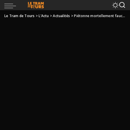
Le Tram de Tours
>
L’Actu
>
Actualités
>
Piétonne mortellement fauchée à Tours : il y a urgence à sécuriser nos ronds-points