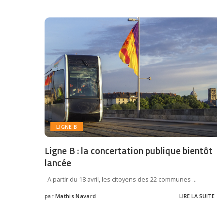
LIGNE B
Ligne B : la concertation publique bientôt
lancée
A partir du 18 avril, les citoyens des 22 communes
...
par
Mathis Navard
LIRE LA SUITE