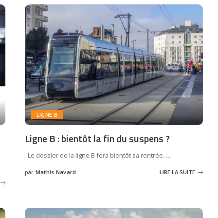
LIGNE B
Ligne B : bientôt la fin du suspens ?
i
Le dossier de la ligne B fera bientôt sa rentrée.
...
par
Mathis Navard
LIRE LA SUITE