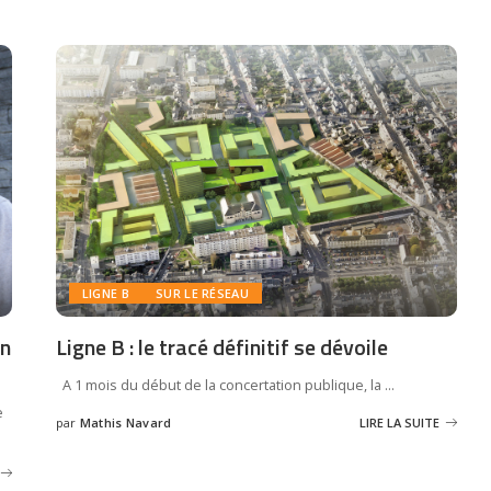
LIGNE B
SUR LE RÉSEAU
on
Ligne B : le tracé définitif se dévoile
A 1 mois du début de la concertation publique, la
...
e
par
Mathis Navard
LIRE LA SUITE