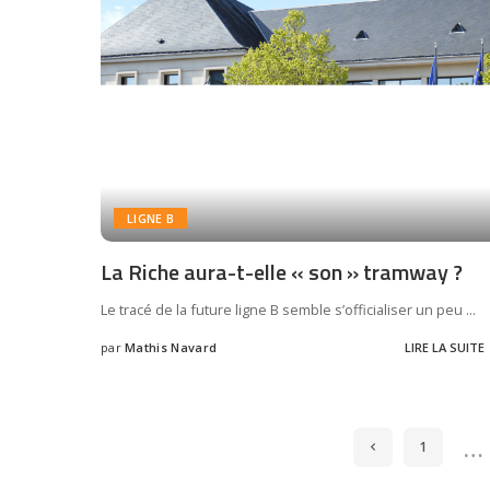
LIGNE B
La Riche aura-t-elle « son » tramway ?
Le tracé de la future ligne B semble s’officialiser un peu
...
par
Mathis Navard
LIRE LA SUITE
…
1