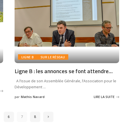
LIGNE B
SUR LE RÉSEAU
Ligne B : les annonces se font attendre…
A l’issue de son Assemblée Générale, l’Association pour le
Développement
...
par
Mathis Navard
LIRE LA SUITE
6
7
8