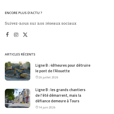
ENCORE PLUS D’ACTU ?
Suivez-nous sur nos réseaux sociaux
ARTICLES RÉCENTS
Ligne B : 48 heures pour détruire
le pont de l’Alouette
26 juillet 2026
Ligne B : les grands chantiers
de l’été démarrent, mais la
défiance demeure à Tours
14 juin 2026