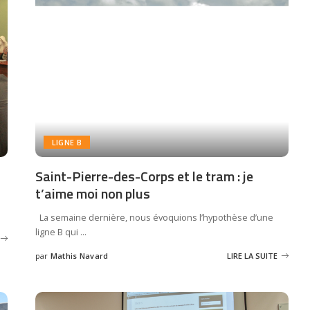
LIGNE B
Saint-Pierre-des-Corps et le tram : je
t’aime moi non plus
La semaine dernière, nous évoquions l’hypothèse d’une
ligne B qui
...
par
Mathis Navard
LIRE LA SUITE