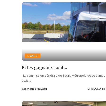
LIGNE B
Et les gagnants sont…
La commission générale de Tours Métropole de ce samed
était
...
par
Mathis Navard
LIRE LA SUITE