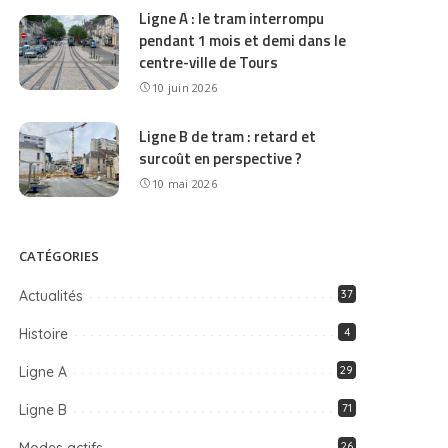
Ligne A : le tram interrompu
pendant 1 mois et demi dans le
centre-ville de Tours
10 juin 2026
Ligne B de tram : retard et
surcoût en perspective ?
10 mai 2026
CATÉGORIES
Actualités
37
Histoire
4
Ligne A
29
Ligne B
71
26